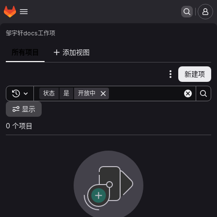
主页
跳转到主要内容
菜
邹宇轩
docs
工作项
所有项目
添加视图
新建项
Actions
Toggle search history
状态
是
开放中
显示
0 个项目