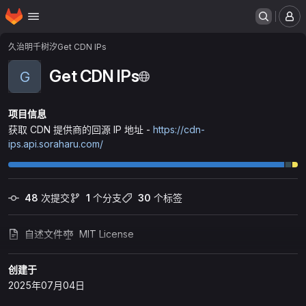
主页
跳转到主要内容
菜
久治明千树汐
Get CDN IPs
Get CDN IPs
G
项目信息
获取 CDN 提供商的回源 IP 地址 -
https://cdn-
ips.api.soraharu.com/
48
 次提交
1
 个分支
30
 个标签
自述文件
MIT License
创建于
2025年07月04日