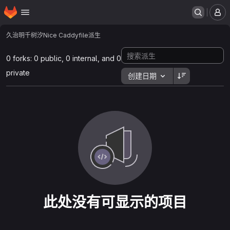
主页
跳转到主要内容
菜
久治明千树汐
Nice Caddyfile
派生
0 forks: 0 public, 0 internal, and 0
private
创建日期
此处没有可显示的项目